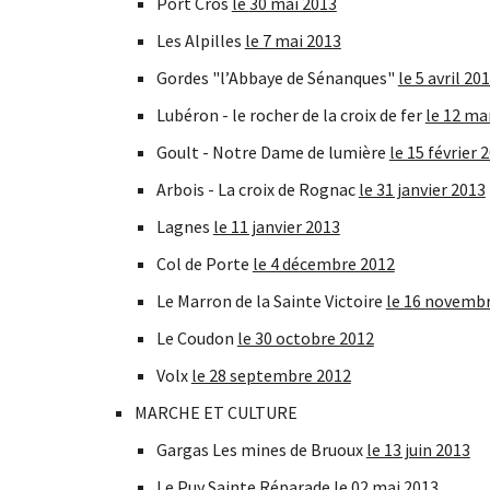
Port Cros 
le 
30 mai 2013
Les Alpilles 
le 7 mai 2013
Gordes "l’Abbaye de Sénanques" 
le 5 avril 20
Lubéron - le rocher de la croix de fer 
le 12 ma
Goult - Notre Dame de lumière 
le 15 février 
Arbois - La croix de Rognac 
le 31 janvier 2013
Lagnes 
le 11 janvier 2013
Col de Porte 
le 4 décembre 2012
Le Marron de la Sainte Victoire 
le 16 novemb
Le Coudon 
le 30 octobre 2012
Volx 
le 28 septembre 2012
MARCHE ET CULTURE
Gargas Les mines de Bruoux 
le 13 juin 2013
Le Puy Sainte Réparade 
le 02 mai 2013